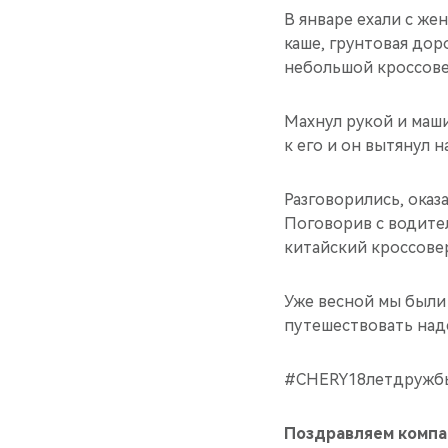
В январе ехали с же
каше, грунтовая дор
небольшой кроссове
Махнул рукой и маш
к его и он вытянул н
Разговорились, оказа
Поговорив с водите
китайский кроссове
Уже весной мы были
путешествовать над
#CHERY18летдружб
Поздравляем компа