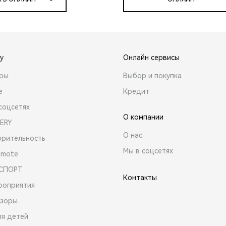
y
Онлайн сервисы
ары
Выбор и покупка
е
Кредит
соцсетях
О компании
ERY
О нас
орительность
Мы в соцсетях
emote
 СПОРТ
Контакты
роприятия
зоры
ля детей