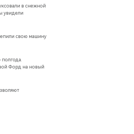
буксовали в снежной
мы увидели
цепили свою машину
о полгода.
вой Форд на новый
озволяют