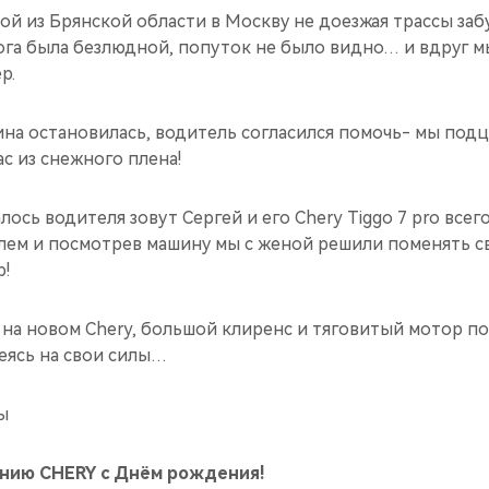
ной из Брянской области в Москву не доезжая трассы за
ога была безлюдной, попуток не было видно… и вдруг 
р.
ина остановилась, водитель согласился помочь- мы под
ас из снежного плена!
лось водителя зовут Сергей и его Chery Tiggo 7 pro всег
лем и посмотрев машину мы с женой решили поменять с
р!
 на новом Chery, большой клиренс и тяговитый мотор п
еясь на свои силы…
ы
нию CHERY с Днём рождения!