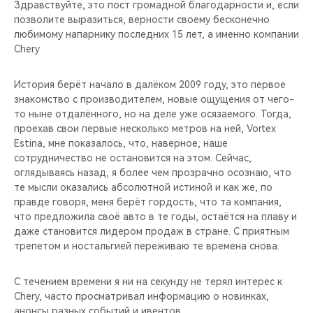
CHERY REMOTE
Здравствуйте, это пост громадной благодарности и, если
позволите выразиться, верности своему бесконечно
любимому напарнику последних 15 лет, а именно компании
CHERY И СПОРТ
Chery
НАШИ МЕРОПРИЯТИЯ
История берёт начало в далёком 2009 году, это первое
знакомство с производителем, новые ощущения от чего-
ВИДЕООБЗОРЫ
то ныне отдалённого, но на деле уже осязаемого. Тогда,
проехав свои первые несколько метров на ней, Vortex
Estina, мне показалось, что, наверное, наше
CHERY ДЛЯ ДЕТЕЙ
сотрудничество не остановится на этом. Сейчас,
оглядываясь назад, я более чем прозрачно осознаю, что
те мысли оказались абсолютной истиной и как же, по
правде говоря, меня берёт гордость, что та компания,
что предложила своё авто в те годы, остаётся на плаву и
даже становится лидером продаж в стране. С приятным
трепетом и ностальгией переживаю те времена снова.
С течением времени я ни на секунду не терял интерес к
Chery, часто просматривал информацию о новинках,
анонсы разных событий и ивентов.